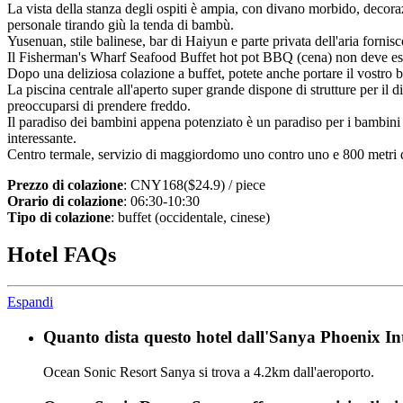
La vista della stanza degli ospiti è ampia, con divano morbido, decora
personale tirando giù la tenda di bambù.
Yusenuan, stile balinese, bar di Haiyun e parte privata dell'aria fornisco
Il Fisherman's Wharf Seafood Buffet hot pot BBQ (cena) non deve esser
Dopo una deliziosa colazione a buffet, potete anche portare il vostro b
La piscina centrale all'aperto super grande dispone di strutture per il d
preoccuparsi di prendere freddo.
Il paradiso dei bambini appena potenziato è un paradiso per i bambini p
interessante.
Centro termale, servizio di maggiordomo uno contro uno e 800 metri qu
Prezzo di colazione
: CNY168($24.9) / piece
Orario di colazione
: 06:30-10:30
Tipo di colazione
: buffet (occidentale, cinese)
Hotel FAQs
Espandi
Quanto dista questo hotel dall'Sanya Phoenix In
Ocean Sonic Resort Sanya si trova a 4.2km dall'aeroporto.