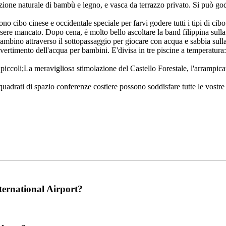
zione naturale di bambù e legno, e vasca da terrazzo privato. Si può gode
no cibo cinese e occidentale speciale per farvi godere tutti i tipi di cibo
e mancato. Dopo cena, è molto bello ascoltare la band filippina sulla s
ambino attraverso il sottopassaggio per giocare con acqua e sabbia sulla
ivertimento dell'acqua per bambini. E'divisa in tre piscine a temperatura: 
iccoli;La meravigliosa stimolazione del Castello Forestale, l'arrampicat
adrati di spazio conferenze costiere possono soddisfare tutte le vostre
ternational Airport?