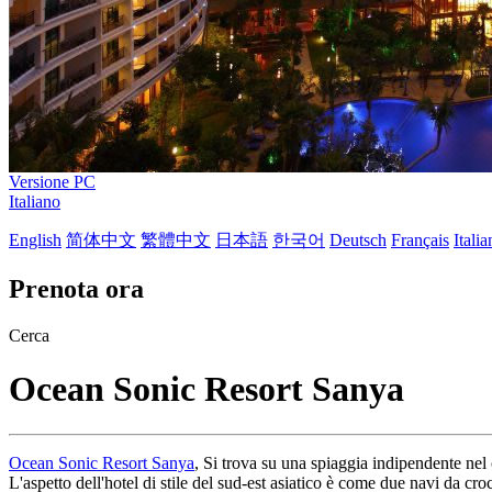
Versione PC
Italiano
English
简体中文
繁體中文
日本語
한국어
Deutsch
Français
Itali
Prenota ora
Cerca
Ocean Sonic Resort Sanya
Ocean Sonic Resort Sanya
, Si trova su una spiaggia indipendente ne
L'aspetto dell'hotel di stile del sud-est asiatico è come due navi da cro